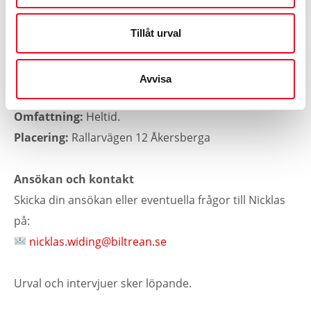
Möjlighet att vara en del av ett positivt och
professionellt team.
Tillåt urval
Övrigt
Avvisa
Tillträde:
Enligt överenskommelse.
Omfattning:
Heltid.
Placering:
Rallarvägen 12 Åkersberga
Ansökan och kontakt
Skicka din ansökan eller eventuella frågor till Nicklas
på:
nicklas.widing@biltrean.se
Urval och intervjuer sker löpande.