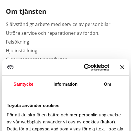
Om tjänsten
Självständigt arbete med service av personbilar
Utföra service och reparationer av fordon.
Felsökning
Hjulinställning
Glasrutereparationer/byten
Vem är du?
Samtycke
Information
Om
Har erfarenhet servicetekniker.
Kan arbeta självständigt och hålla ett högt tempo.
Toyota använder cookies
Har B-körkort.
För att du ska få en bättre och mer personlig upplevelse
Har god organisatorisk förmåga.
av vår webbplats använder vi oss av cookies (kakor).
Är flexibel och kan ta ansvar för olika arbetsuppgifter.
Detta för att anpassa vad som visas för dig t.ex. i sociala