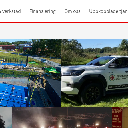
& verkstad
Finansiering
Om oss
Uppkopplade tjän