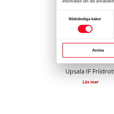
information om din användnin
Samtyckesval
Nödvändiga kakor
Avvisa
Upsala IF Friidrot
Läs mer