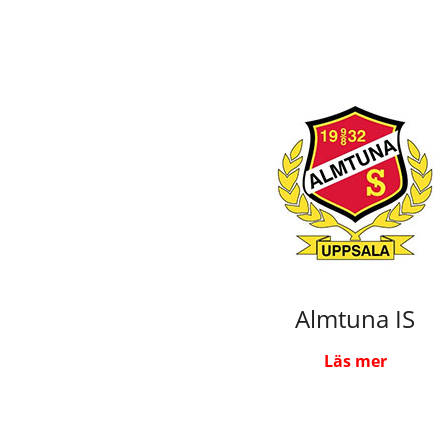
Almtuna IS
Läs mer