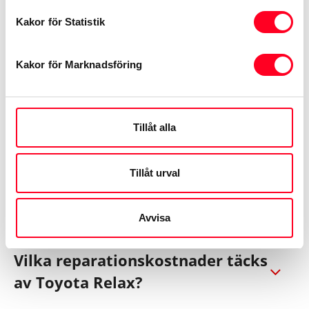
Boka service »
Kakor för Statistik
Kakor för Marknadsföring
FAQ - de vanligaste
frågorna om Toyota Relax
Tillåt alla
Är Toyota Relax en förlängning
Tillåt urval
av nybilsgarantin?
Avvisa
Vilka reparationskostnader täcks
av Toyota Relax?