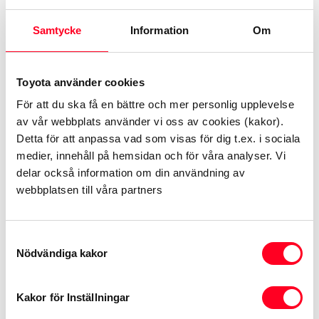
Samtycke
Information
Om
Befintliga fel på bilen
Toyota använder cookies
Toyota Relax täcker ej befintliga fel på bilen då
För att du ska få en bättre och mer personlig upplevelse
av vår webbplats använder vi oss av cookies (kakor).
garantin aktiveras. Därför tillämpar vi 30 dagars
Detta för att anpassa vad som visas för dig t.ex. i sociala
karens när du för första gången servar din bil
medier, innehåll på hemsidan och för våra analyser. Vi
hos oss. Fel som inträffar efter 30 dagar ersätts
delar också information om din användning av
enligt villkorsbilagan. Ingen ytterligare karens
webbplatsen till våra partners
tillämpas, förutsatt att nästkommande service
utförs hos auktoriserad Toyota-verkstad inom
Samtyckesval
den tids- och milsintervall som gäller för bilens
Nödvändiga kakor
serviceschema.
Kakor för Inställningar