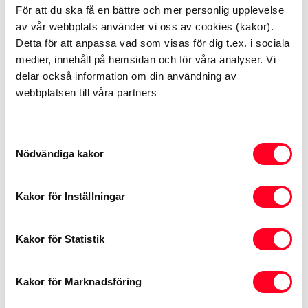
För att du ska få en bättre och mer personlig upplevelse
av vår webbplats använder vi oss av cookies (kakor).
Ring Norrtälje: 0176-700 170
Detta för att anpassa vad som visas för dig t.ex. i sociala
medier, innehåll på hemsidan och för våra analyser. Vi
Ring Åkersberga: 08-544 103 60
delar också information om din användning av
webbplatsen till våra partners
Samtyckesval
Kontakta verkstaden
Nödvändiga kakor
Kakor för Inställningar
Förnamn
Kakor för Statistik
Kakor för Marknadsföring
Efternamn