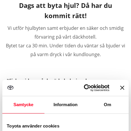
Dags att byta hjul? Då har du
kommit rätt!
Vi utför hjulbyten samt erbjuder en säker och smidig
förvaring på vårt däckhotell.
Bytet tar ca 30 min. Under tiden du väntar så bjuder vi
på varm dryck i vår kundlounge.
Klicka vidare på de röda bokningsknapparna ovan
för att få upp förslag på lediga tider samt se priser.
Samtycke
Information
Om
Läs mer om vår däckservice samt däckhotell här.
Toyota använder cookies
Ring Uppsala 018-66 08 80