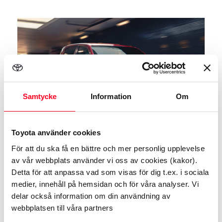
Samtycke
Information
Om
Toyota använder cookies
För att du ska få en bättre och mer personlig upplevelse
av vår webbplats använder vi oss av cookies (kakor).
Finansiell Leasing
Detta för att anpassa vad som visas för dig t.ex. i sociala
medier, innehåll på hemsidan och för våra analyser. Vi
Leasing är en av de vanligaste och i många
delar också information om din användning av
avseenden den lämpligaste finansiella
webbplatsen till våra partners
lösningen för företag och enskilda