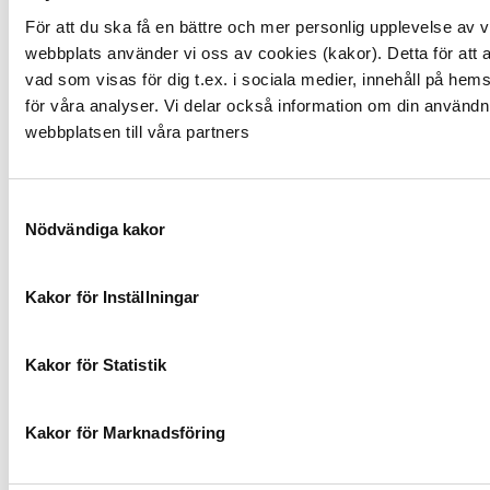
milbegränsning utom för PROACE, Hilux och Dyna
För att du ska få en bättre och mer personlig upplevelse av v
där garantin gäller i 6 år.
webbplats använder vi oss av cookies (kakor). Detta för att
vad som visas för dig t.ex. i sociala medier, innehåll på hem
för våra analyser. Vi delar också information om din användn
Andra villkor kan gälla för begagnade bilar – kontakta
webbplatsen till våra partners
en auktoriserad Toyota-återförsäljare vid eventuella
frågor.
Samtyckesval
Nödvändiga kakor
Varje karosseridetalj som i enlighet med dessa
garantier repareras eller byts ut täcks fortsättningsvis
Kakor för Inställningar
av din bils ursprungliga garantier mot ytrost,
lackskador och genomrostning så länge dessa
Kakor för Statistik
garantier är giltiga.
Kakor för Marknadsföring
Undantag