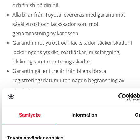
och finish på din bil.
Alla bilar från Toyota levereras med garanti mot
såväl ytrost och lackskador som mot
genomrostning av karossen.
Garantin mot ytrost och lackskador täcker skador i
lackeringens ytskikt, rostfläckar, missfärgning,
blekning samt monteringsskador.
Garantin gäller i tre år från bilens första
registreringsdatum utan någon begränsning av
körsträckan.
Garantin mot genomrostning täcker skador där hål
rakt igenom plåten inifrån och ut har uppstått på
Samtycke
Information
O
grund av material eller tillverkningsfel.
Garantin mot genomrostning av karossen gäller i
12 år från bilens första registreringsdatum utan
Toyota använder cookies