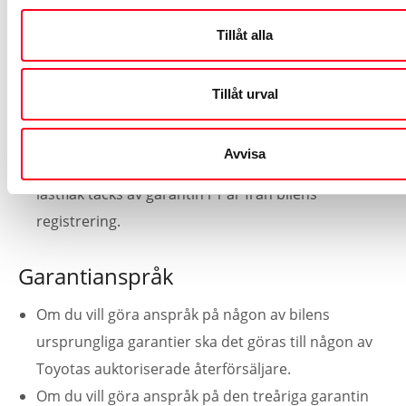
Följande rostskador är undantagna från garantierna:
Tillåt alla
Skador av typen stenskott, repor och märken samt
skador som uppstått vid montering av tillbehör.
Tillåt urval
Luftburna föroreningar såsom kåda, fågelträck och
kemikalier.
Avvisa
För Hilux och Dyna gäller att ytrost på original
lastflak täcks av garantin i 1 år från bilens
registrering.
Garantianspråk
Om du vill göra anspråk på någon av bilens
ursprungliga garantier ska det göras till någon av
Toyotas auktoriserade återförsäljare.
Om du vill göra anspråk på den treåriga garantin