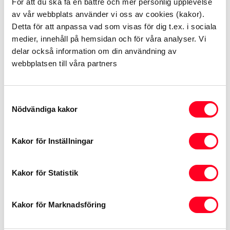
För att du ska få en bättre och mer personlig upplevelse
av vår webbplats använder vi oss av cookies (kakor).
Detta för att anpassa vad som visas för dig t.ex. i sociala
medier, innehåll på hemsidan och för våra analyser. Vi
4.
delar också information om din användning av
webbplatsen till våra partners
Välj sedan hur du vill betala prenumerationen,
månadsvis, årligen, eller på en 4-årsperiod. Gå
vidare till
Checkout
.
Samtyckesval
Nödvändiga kakor
Kakor för Inställningar
Kakor för Statistik
5.
Acceptera användarvillkoren och
Kakor för Marknadsföring
sekretessmedelandet. Bekräfta adress eller
ange en ny, välj kort att betala med och gå