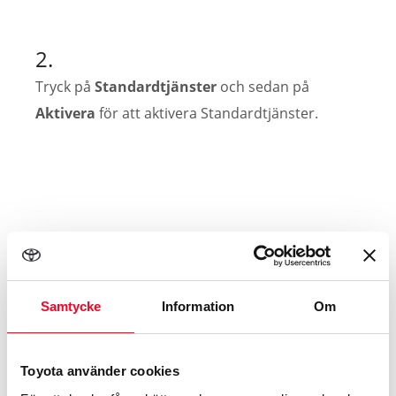
2.
Tryck på
Standardtjänster
och sedan på
Aktivera
för att aktivera Standardtjänster.
3.
I listan över tillgängliga tjänster, tryck på
Samtycke
Information
Om
Fjärrstyrda Tjänster
och sedan på
Aktivera
för
att aktivera fjärrstyrda tjänster.
Toyota använder cookies