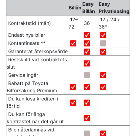
Easy
Easy
Billån
Billån
Privatleasing
12–
12 / 24 /
Kontraktstid (mån)
36
72
36*
Endast nya bilar
Kontantinsats **
Garanterat återköpsvärde
Restskuld vid kontraktets
slut
Service ingår
Rabatt på Toyota
Bilförsäkring Premium
Du kan lösa krediten i
förtid
Du kan förlänga
kontraktet när det går ut
Bilen återlämnas vid