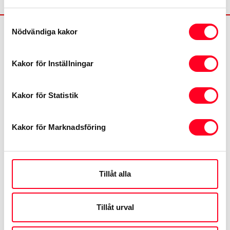
Samtyckesval
Nödvändiga kakor
Kakor för Inställningar
©
2026
Toyota
Kakor för Statistik
Kontakta oss
Kakor för Marknadsföring
Toyota.se
MyToyota
Tillåt alla
Samtycke
Tillåt urval
Återkallelser