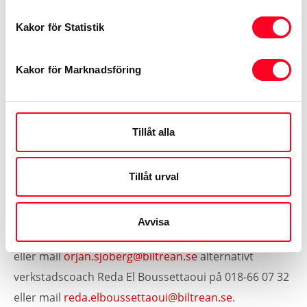
samtidigt som du trivs med att ta ansvar för dina
Kakor för Statistik
arbetsuppgifter och arbeta självständigt.
Kakor för Marknadsföring
Övrigt
Omfattning: Heltid, provanställning 6 mån.
Arbetstiderna är dagtid.
Tillåt alla
Placering: Kumlagatan 8, Uppsala
Tillåt urval
Har du frågor gällande tjänsten är du välkommen att
Avvisa
kontakta verkstadschef Örjan Sjöberg på 018-66 07 32
eller mail
orjan.sjoberg@biltrean.se
alternativt
verkstadscoach Reda El Boussettaoui på 018-66 07 32
eller mail
reda.elboussettaoui@biltrean.se
.