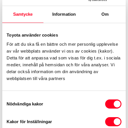
Din profil
Samtycke
Information
Om
Vi söker dig som har fordonsteknisk
gymnasieutbildning eller motsvarande och minst
några års arbetslivserfarenhet som
Toyota använder cookies
personbilstekniker/mekaniker. Erfarenhet av arbete
För att du ska få en bättre och mer personlig upplevelse
med PSA produkter ser vi som starkt meriterande. Du
av vår webbplats använder vi oss av cookies (kakor).
Detta för att anpassa vad som visas för dig t.ex. i sociala
behärskar det svenska språket både i tal och skrift,
medier, innehåll på hemsidan och för våra analyser. Vi
och innehar god förståelse för engelska då mycket av
delar också information om din användning av
vår tekniska litteratur är skriven på engelska. B-
webbplatsen till våra partners
körkort är krav för tjänsten.
Samtyckesval
Som person har du ett positivt förhållningssätt och
Nödvändiga kakor
ser problem som utmaningar. Du är noggrann och
kvalitetsmedveten. Då du ingår i ett team med bra
Kakor för Inställningar
gemenskap förväntas du även vara en lagspelare